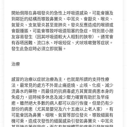
開始侷限在鼻咽發炎的急性上呼吸道感染，可能會擴及
到鄰近的結構而導致鼻竇炎、中耳炎、會厭炎、喉炎、
氣管炎、支氣管炎甚至是肺炎。發炎反應造成的喉頭或
會厭腫脹，可能會導致呼吸道阻塞的急症，特別是小朋
友容易發生（因其呼吸道較大人相對的狹窄）。通常會
有吞嚥困難、流口水、呼吸短促、犬吠咳嗽聲等症狀。
發生此急症時必須立即就醫。
治療
感冒的治療以症狀治療為主，也就是所謂的支持性療
法，最常見的處方不外是止痛退燒、止咳、化痰、減少
流鼻水的藥物，而最佳的抗病毒處方其實是病患本身的
免疫力，這時候多休息及減少壓力確實有助於及早痊
癒。雖然絕大多數的病人都可以自行恢復，但是仍有少
部份的病患（尤其是嬰兒及六十五歲以上老人家），有
可能會因為鼻竇、咽喉、氣管等部位發炎，導致細菌有
機可乘，造成次發性的細菌感染引發如鼻竇炎、中耳炎