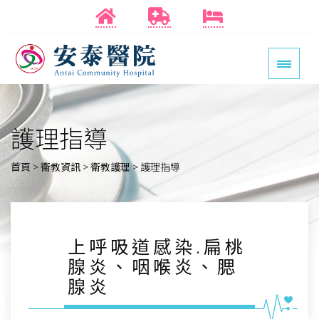
護理指導
首頁
>
衛教資訊
>
衛教護理
>
護理指導
上呼吸道感染.扁桃
腺炎、咽喉炎、腮
腺炎