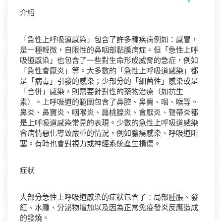
介紹
「急性上呼吸道感染」包含了許多種疾病例如：感冒，
是一種輕微，自限性的鼻咽部黏膜病症。但「急性上呼
吸道感染」也包含了一些對生命形成威脅的急症，例如
「急性會厭炎」等。大多數的「急性上呼吸道感染」都
是「病毒」引發的感染；少部分的「細菌性」感染或是
「合併」感染，則需要針對性的藥物治療（如抗生
素）。上呼吸道的範圍包含了鼻腔、鼻竇、咽、喉等。
鼻炎、鼻竇炎、咽喉炎、扁桃腺炎、會厭炎、聲帶炎都
是上呼吸道感染常見的表現。少數的急性上呼吸道感染
會病情惡化導致嚴重的情況，例如膿瘍感染、呼吸道阻
塞。有時也會對視力或神經系統產生損傷。
症狀
大部分急性上呼吸道感染的症狀包含了：局部腫脹、發
紅、水腫、分泌物增加以及因為正常免疫發炎反應造成
的發燒。