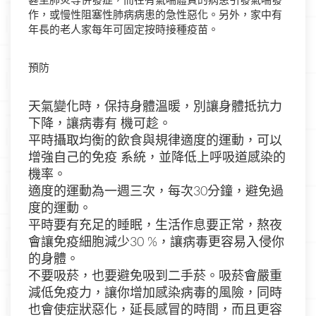
甚至肺炎等併發症，而在有氣喘體質的病患引發氣喘發
作，或慢性阻塞性肺病病患的急性惡化。另外，家中有
年長的老人家每年可固定按時接種疫苗。
預防
天氣變化時，保持身體溫暖，別讓身體抵抗力
下降，讓病毒有 機可趁。
平時攝取均衡的飲食與規律適度的運動，可以
增強自己的免疫 系統，並降低上呼吸道感染的
機率。
適度的運動為一週三次，每次30分鐘，避免過
度的運動。
平時要有充足的睡眠，生活作息要正常，熬夜
會讓免疫細胞減少30 %，讓病毒更容易入侵你
的身體。
不要吸菸，也要避免吸到二手菸。吸菸會嚴重
減低免疫力，讓你增加感染病毒的風險，同時
也會使症狀惡化，延長感冒的時間，而且更容