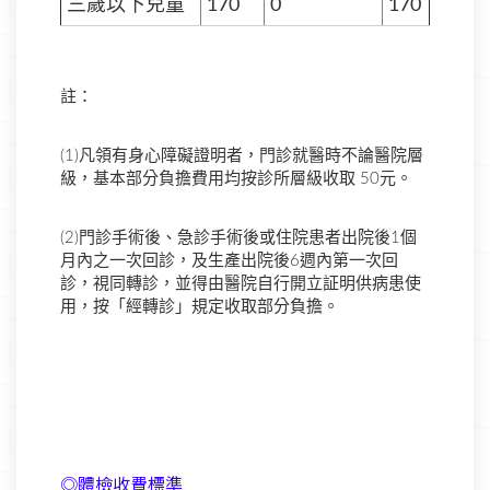
三歲以下兒童
170
0
170
註：
(1)凡領有身心障礙
證明
者，門診就醫時不論醫院層
級，基本部分負擔費用均按診所層級收取 50元。
(2)門診手術後、急診手術後或住院患者出院後1個
月內之一次回診，及生產出院後6週內第一次回
診，視同轉診，並得由醫院自行開立証明供病患使
用，按「經轉診」規定收取部分負擔。
◎體檢收費標準