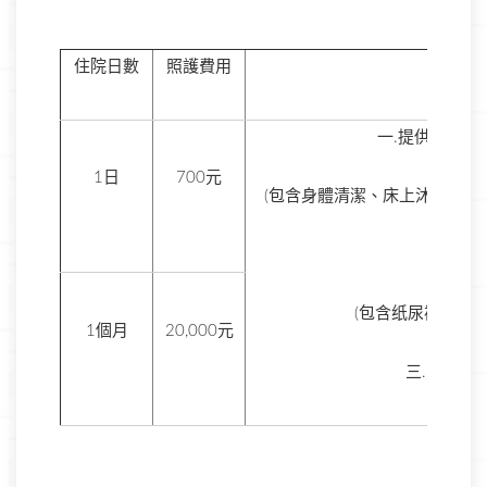
住院日數
照護費用
服
一.提供24小
1日
700元
(包含身體清潔、床上沐浴、排
二.提供
(包含纸尿褲、紙
1個月
20,000元
三.照顧服