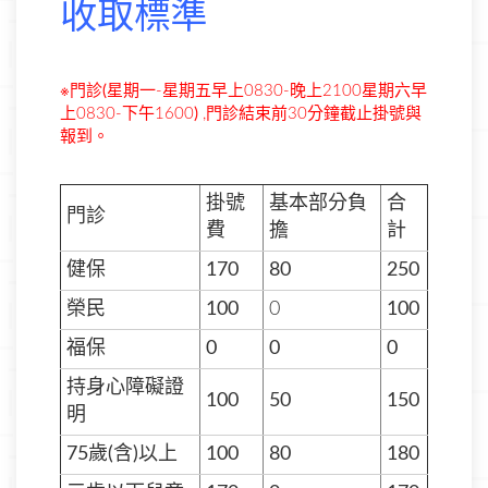
收取標準
※門診(
星期一-星期五早上0830-晚上2100星期六早
上0830-下午1600
)
,門診結束前30分鐘
截止掛號與
報到。
掛號
基本部分負
合
門診
費
擔
計
健保
170
80
250
榮民
100
0
100
福保
0
0
0
持身心障礙證
100
50
150
明
75歲(含)以上
100
80
180