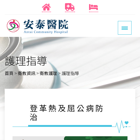
護理指導
首頁
>
衛教資訊
>
衛教護理
>
護理指導
登革熱及屈公病防
治