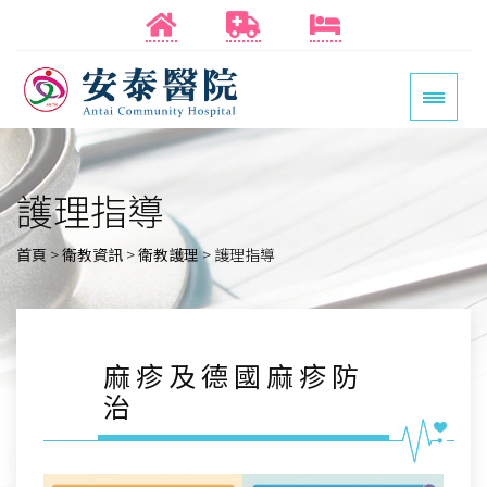
護理指導
首頁
>
衛教資訊
>
衛教護理
>
護理指導
麻疹及德國麻疹防
治