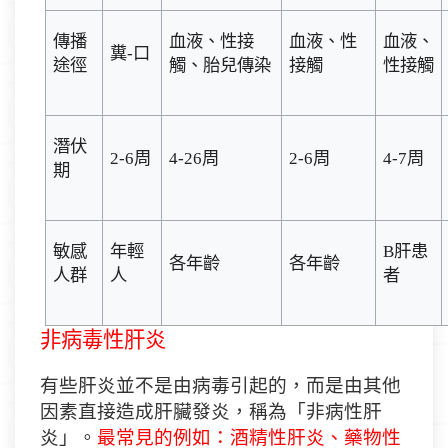
傳播
血液、性接
血液、性
血液、
糞
-
口
途徑
觸、胎兒傳染
接觸
性接觸
潛伏
2-6
周
4-26
周
2-6
周
4-7
周
期
敏感
年輕
B
肝患
各年齡
各年齡
人群
人
者
非病毒性肝炎
有些肝炎並不是由病毒引起的，而是由其他
因素直接造成肝臟發炎，稱為「非病性肝
炎」。
最常見的例如：酒精性肝炎、藥物性