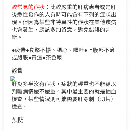
較常見的症狀
：比較嚴重的肝病患者或是肝
炎急性發作的人有時可能會有下列的症狀出
現。但因為某些非特異性的症狀在其他疾病
也會發生，應該多加留意，避免錯誤的判
斷。
●
疲倦
●
食慾不振、噁心、嘔吐
●
上腹部不適
或腹脹
●
黃疸
●
茶色尿
診斷
肝炎多半沒有症狀，症狀的輕重也不能藉以
判斷
病情嚴不嚴重
。其中最主要的就是抽血
檢查，某些情況則可能
需要肝
穿刺（切片）
檢查。
預防