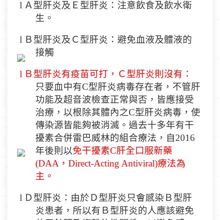
l
Ａ
型肝炎及
Ｅ
型肝炎：注意飲食及飲水衛
生。
l
Ｂ
型肝炎及
Ｃ
型肝炎：避免血液及體液的
接觸
l
Ｂ
型肝炎有疫苗可打，
Ｃ
型肝炎則沒有：
只要血中有
C
型肝炎病毒存在者，不管肝
功能及超音波檢查正常與否，皆應接受
治療，以根除其體內之
C
型肝炎病毒，使
傳染源皆能夠被消滅。過去十多年有干
擾素合併雷巴威林的組合療法，自
2016
年後則以
免干擾素
C
肝全口服
新藥
(DAA
，
Direct-Acting Antiviral)
療法為
主。
l
Ｄ
型肝炎：由於
Ｄ
型肝炎只會感染
Ｂ
型肝
炎患者，所以有
Ｂ
型肝炎的人應該避免