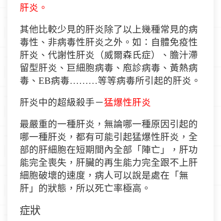
肝炎。
其他比較少見的肝炎除了以上幾種常見的病
毒性、非病毒性肝炎之外。如：自體免疫性
肝炎、代謝性肝炎（威爾森氏症）、膽汁滯
留型肝炎、巨細胞病毒、
庖
診病毒、黃熱病
毒、
EB
病毒
…
……
等等病毒所引起的肝炎。
肝炎中的超級
殺手－
猛爆
性肝炎
最嚴重的一種肝炎，無論哪一種原因引起的
哪一種肝炎，都有可能引起猛爆性肝炎，全
部的肝細胞在
短期間內全部
「陣亡」，肝功
能完全喪失，肝臟的再生能力完全跟不上肝
細胞破壞的速度，病人
可以說是處在
「
無
肝」
的狀態，所以死亡率極高。
症狀