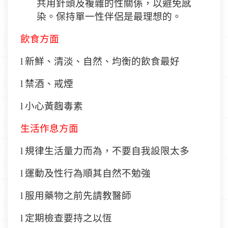
共用針頭及複雜的性關係，以避免感
染。保持單一性伴侶是最理想的。
飲食方面
l
新鮮、清淡、自然、均衡的飲食最好
l
禁酒、戒煙
l
小心黃
麴
毒素
生活作息方面
l
規律生活量力而為，不要自我設限太多
l
運動及性行為順其自然不勉強
l
服用藥物之前先請教醫師
l
定期檢查要持之以恆