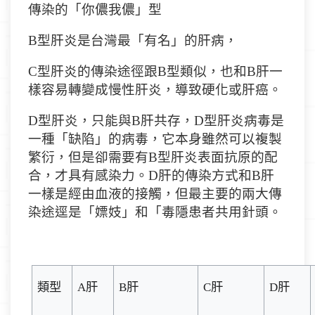
傳染的「你
儂
我
儂
」型
B
型肝炎是台灣最「有名」的肝病，
C
型肝炎的傳染途徑跟
B
型類似，也和
B
肝一
樣容易轉變成慢性肝炎，導致硬化或肝癌。
D
型肝炎，只能與
B
肝共存，
D
型肝炎病毒是
一種「缺陷」的病毒，它本身雖然可以複製
繁衍，但是卻需要有
B
型肝炎表面抗原的配
合，才具有感染力。
D
肝的傳染方式和
B
肝
一樣是經由血液的接觸，但最主要的兩大傳
染途
逕
是「嫖妓」和「毒隱患者共用針頭。
類型
A
肝
B
肝
C
肝
D
肝