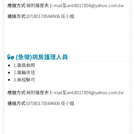
應徵方式:
檢附履歷表 E-mail至anti8017856@yahoo.com.tw
連絡方式:
(07)8017856#606 任小姐
(急徵)病房護理人員
1.需具執照
2.需輪夜班
3.無經驗可
應徵方式:
檢附履歷表 E-mail至anti8017856@yahoo.com.tw
連絡方式:
(07)8017856#606 任小姐