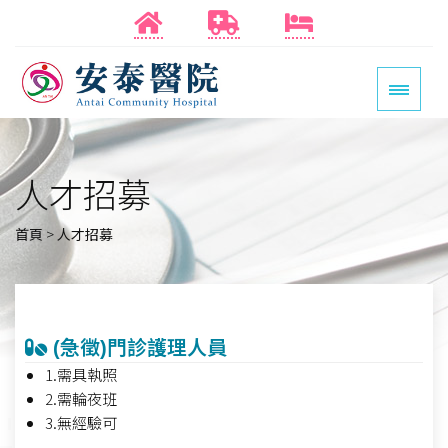
人才招募
首頁
>
人才招募
(急徵)門診護理人員
1.需具執照
2.需輪夜班
3.無經驗可