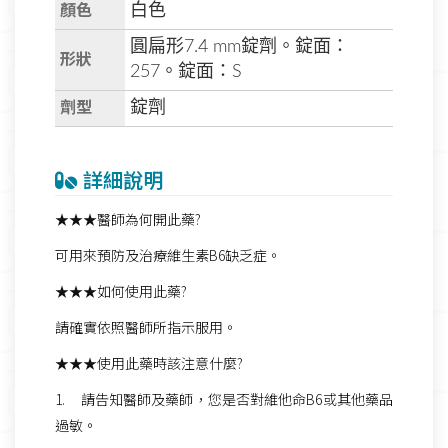
顏色
白色
圓扁形7.4 mm錠劑。錠面：
形狀
257。錠面：S
劑型
錠劑
詳細說明
★★★醫師為何開此藥?
可用來預防及治療維生素B6缺乏症。
★★★如何使用此藥?
請確實依照醫師所指示服用。
★★★使用此藥時該注意什麼?
1. 請告知醫師及藥師，您是否對維他命B6或其他藥品
過敏。