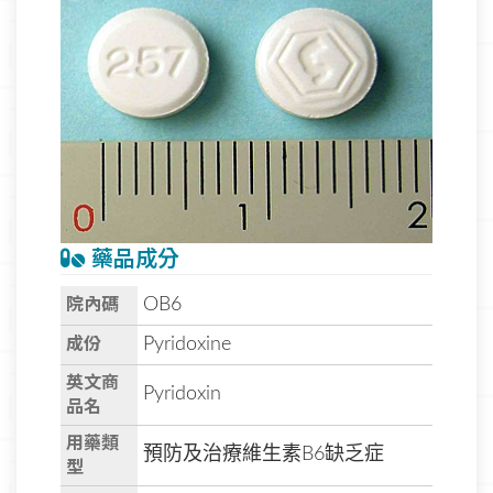
藥品成分
院內碼
OB6
成份
Pyridoxine
英文商
Pyridoxin
品名
用藥類
預防及治療維生素B6缺乏症
型