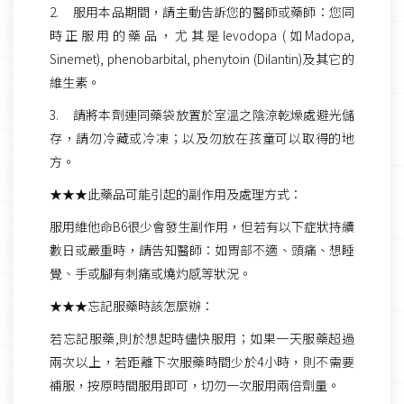
2. 服用本品期間，請主動告訴您的醫師或藥師：您同
時正服用的藥品，尤其是levodopa (如Madopa,
Sinemet), phenobarbital, phenytoin (Dilantin)及其它的
維生素。
3. 請將本劑連同藥袋放置於室溫之陰涼乾燥處避光儲
存，請勿冷藏或冷凍；以及勿放在孩童可以取得的地
方。
★★★此藥品可能引起的副作用及處理方式：
服用維他命B6很少會發生副作用，但若有以下症狀持續
數日或嚴重時，請告知醫師：如胃部不適、頭痛、想睡
覺、手或腳有刺痛或燒灼感等狀況。
★★★忘記服藥時該怎麼辦：
若忘記服藥,則於想起時儘快服用；如果一天服藥超過
兩次以上，若距離下次服藥時間少於4小時，則不需要
補服，按原時間服用即可，切勿一次服用兩倍劑量。