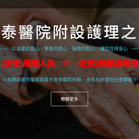
反菸拒檳好口氣、健康快樂美少年
「整合照護門診」，提供一次到院，完整照護，省時、省
安泰醫院附設護理之
前高醫腦神經內科鍾紀培醫師 本院駐診
即日起每周二晚上骨科門診網路預約掛號暫不提供
以溫馨的愛心，專業的用心，服務的耐心，讓您住得安心
爸嘴吐菸，媽媽頭冒煙；家中無菸味 親子全家相依偎！Y
(急徵)護理人員 ※ (急徵)照顧服務員
嚼檳榔、吸煙，證實會導致口腔癌、咽喉癌和食道癌。
※本網站著作權歸高雄市安泰醫院所有，未經允許請勿任意轉載※
儲備人才招募
瞭解更多