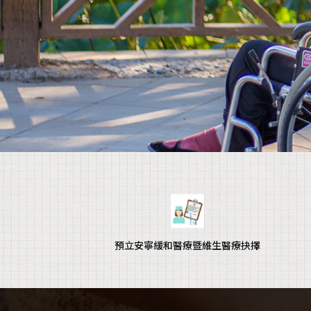
預立安寧緩和醫療暨維生醫療抉擇
※本