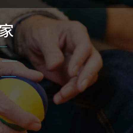
錢又方便。
家
A！