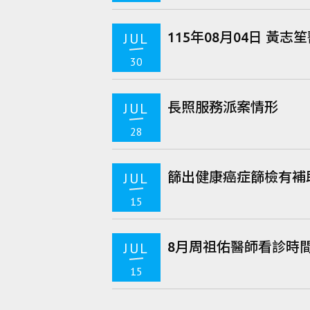
115年08月04日 黃志
JUL
30
長照服務派案情形
JUL
28
篩出健康癌症篩檢有補
JUL
15
8月周祖佑醫師看診時
JUL
15