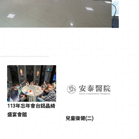
113年忘年會台鋁晶綺
盛宴會館
兒童復健(二)